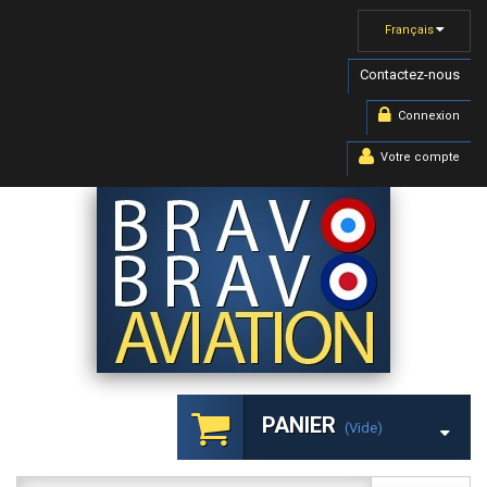
Français
Contactez-nous
Connexion
Votre compte
PANIER
(vide)