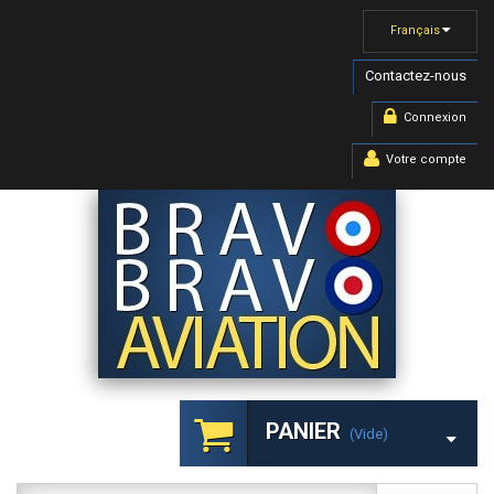
Français
Contactez-nous
Connexion
Votre compte
PANIER
(vide)