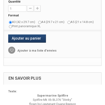
Quantité
Format
A3 (42 x 29.7 cm)
A4 (29.7 x 21 cm)
A5 (21 x 14.8 cm)
Print panoramique XL
Ajouter au panier
Ajouter à ma liste d'envies
EN SAVOIR PLUS
Texte:
Supermarine Spitfire
Spitfire Mk Vb BL376 “Stinky”
flown by Lieutenant Duane Beeson