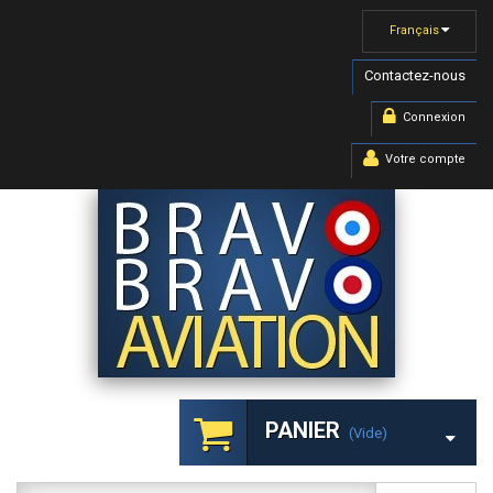
Français
Contactez-nous
Connexion
Votre compte
PANIER
(vide)