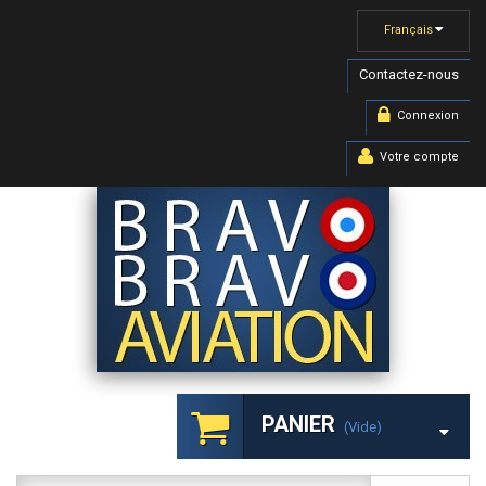
Français
Contactez-nous
Connexion
Votre compte
PANIER
(vide)