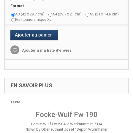
Format
A3 (42 x 29.7 cm)
A4 (29.7 x 21 cm)
A5 (21 x 14.8 cm)
Print panoramique XL
Ajouter au panier
Ajouter à ma liste d'envies
EN SAVOIR PLUS
Texte:
Focke-Wulf Fw 190
Focke-Wulf Fw190A-5 Werknummer 7334
flown by Oberleutnant Josef “Sepp” Wurmheller