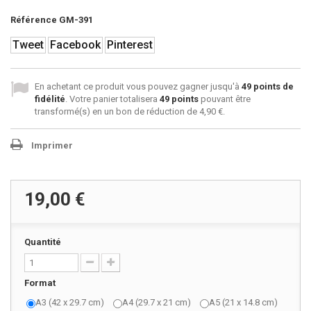
Référence
GM-391
Tweet
Facebook
Pinterest
En achetant ce produit vous pouvez gagner jusqu'à
49
points de
fidélité
. Votre panier totalisera
49
points
pouvant être
transformé(s) en un bon de réduction de
4,90 €
.
Imprimer
19,00 €
Quantité
Format
A3 (42 x 29.7 cm)
A4 (29.7 x 21 cm)
A5 (21 x 14.8 cm)