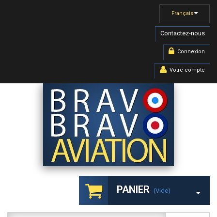
Français
Contactez-nous
Connexion
Votre compte
PANIER
(vide)