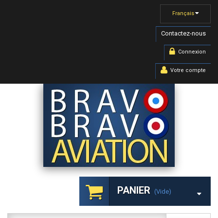
Français
Contactez-nous
Connexion
Votre compte
PANIER
(vide)