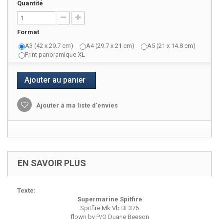
Quantité
Format
A3 (42 x 29.7 cm)
A4 (29.7 x 21 cm)
A5 (21 x 14.8 cm)
Print panoramique XL
Ajouter au panier
Ajouter à ma liste d'envies
EN SAVOIR PLUS
Texte:
Supermarine Spitfire
Spitfire Mk Vb BL376
flown by P/O Duane Beeson