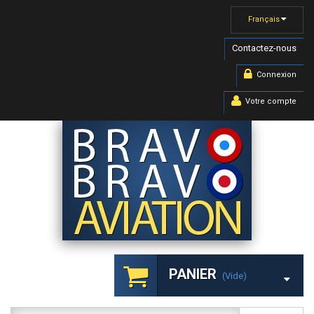
Français
Contactez-nous
Connexion
Votre compte
PANIER
(vide)