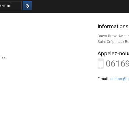
Informations
Bravo Bravo Aviati
Saint Crépin aux B
Appelez-nous
lles
0616
E-mail :
contact@b