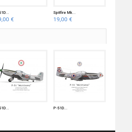
51D...
Spitfire Mk...
P-51B...
9,00 €
19,00 €
19,00 €
51D...
P-51D...
P-51D...