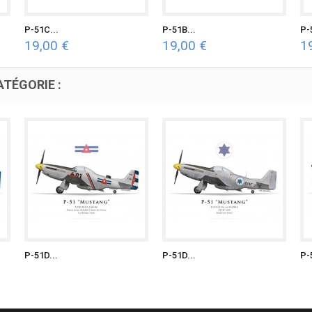
P-51C...
P-51B...
P-
19,00 €
19,00 €
1
TÉGORIE :
P-51D...
P-51D...
P-