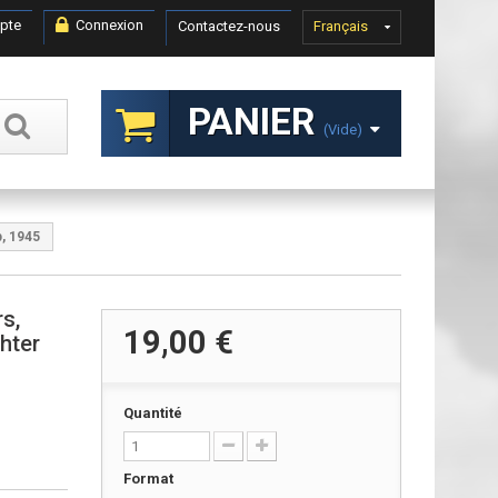
pte
Connexion
Contactez-nous
Français
PANIER
(vide)
p, 1945
s,
19,00 €
hter
Quantité
Format