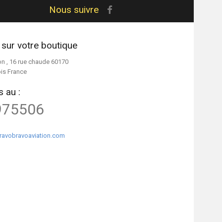
Nous suivre
 sur votre boutique
on , 16 rue chaude 60170
ois France
 au :
975506
ravobravoaviation.com