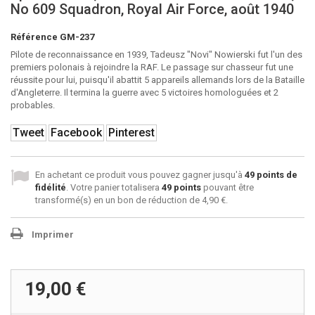
No 609 Squadron, Royal Air Force, août 1940
Référence
GM-237
Pilote de reconnaissance en 1939, Tadeusz "Novi" Nowierski fut l'un des
premiers polonais à rejoindre la RAF. Le passage sur chasseur fut une
réussite pour lui, puisqu'il abattit 5 appareils allemands lors de la Bataille
d'Angleterre. Il termina la guerre avec 5 victoires homologuées et 2
probables.
Tweet
Facebook
Pinterest
En achetant ce produit vous pouvez gagner jusqu'à
49
points de
fidélité
. Votre panier totalisera
49
points
pouvant être
transformé(s) en un bon de réduction de
4,90 €
.
Imprimer
19,00 €