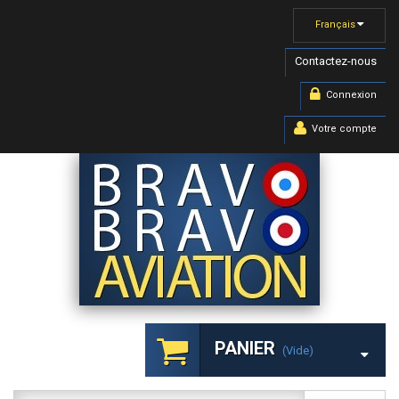
Français
Contactez-nous
Connexion
Votre compte
PANIER
(vide)