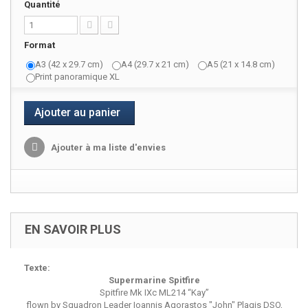
Quantité
Format
A3 (42 x 29.7 cm)
A4 (29.7 x 21 cm)
A5 (21 x 14.8 cm)
Print panoramique XL
Ajouter au panier
Ajouter à ma liste d'envies
EN SAVOIR PLUS
Texte:
Supermarine Spitfire
Spitfire Mk IXc ML214 “Kay”
flown by Squadron Leader Ioannis Agorastos "John" Plagis DSO,