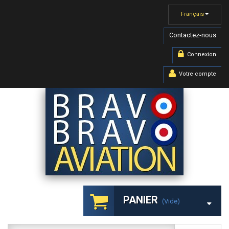
Français
Contactez-nous
Connexion
Votre compte
PANIER
(vide)