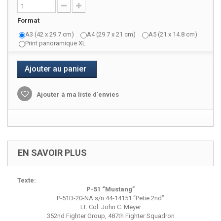
Format
A3 (42 x 29.7 cm)
A4 (29.7 x 21 cm)
A5 (21 x 14.8 cm)
Print panoramique XL
Ajouter au panier
Ajouter à ma liste d'envies
EN SAVOIR PLUS
Texte:
P-51 “Mustang”
P-51D-20-NA s/n 44-14151 “Petie 2nd”
Lt. Col. John C. Meyer
352nd Fighter Group, 487th Fighter Squadron