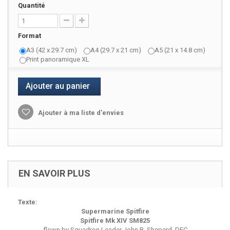
Quantité
Format
A3 (42 x 29.7 cm)
A4 (29.7 x 21 cm)
A5 (21 x 14.8 cm)
Print panoramique XL
Ajouter au panier
Ajouter à ma liste d'envies
EN SAVOIR PLUS
Texte:
Supermarine Spitfire
Spitfire Mk XIV SM825
flown by Squadron Leader John B. Sheperd, DFC