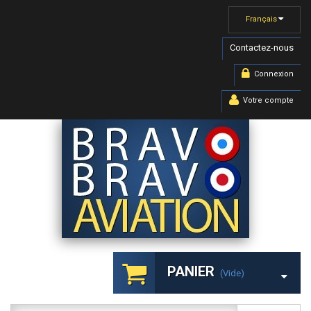
Français
Contactez-nous
Connexion
Votre compte
PANIER
(vide)