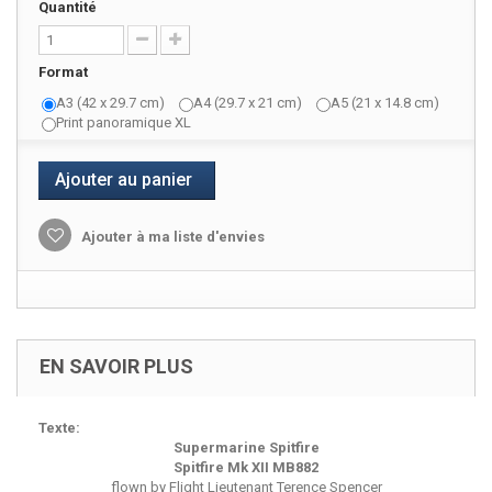
Quantité
Format
A3 (42 x 29.7 cm)
A4 (29.7 x 21 cm)
A5 (21 x 14.8 cm)
Print panoramique XL
Ajouter au panier
Ajouter à ma liste d'envies
EN SAVOIR PLUS
Texte:
Supermarine Spitfire
Spitfire Mk XII MB882
flown by Flight Lieutenant Terence Spencer