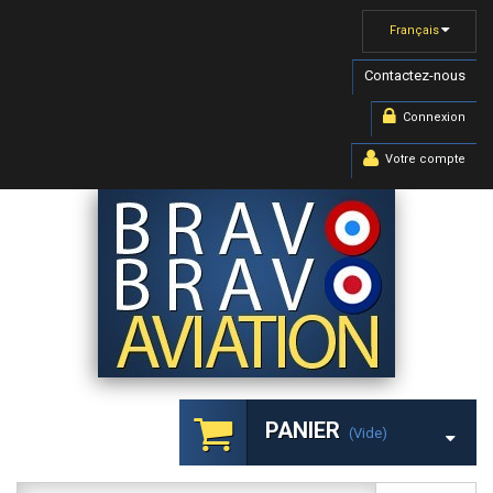
Français
Contactez-nous
Connexion
Votre compte
PANIER
(vide)