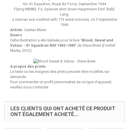
No 41 Squadron, Royal Air Force, September 1944
Flying MB882, F/L Spencer shot down Hauptmann Emil ‘Bully’
Lang,
a German ace credited with 173 aerial victories, on 3 September
1944.
Artiste:
Gaëtan Marie
Divers
Cette illustration a été réalisée pour le livre "
Blood, Sweat and
Valour - 41 Squadron RAF 1942-1945
" de Steve Brew (Fonthill
Media, 2012).
A propos des prints
Le texte ou les insignes des prints peuvent être modifiés sur
demande.
Pour commander un profil personnalisé de ce type d'appareil,
veuillez nous contacter.
LES CLIENTS QUI ONT ACHETÉ CE PRODUIT
ONT ÉGALEMENT ACHETÉ...