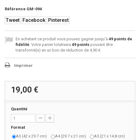
Référence
GM-094
Tweet
Facebook
Pinterest
En achetant ce produit vous pouvez gagner jusqu'à
49
points de
fidélité
. Votre panier totalisera
49
points
pouvant être
transformé(s) en un bon de réduction de
4,90 €
.
Imprimer
19,00 €
Quantité
Format
A3 (42 x 29.7 cm)
A4 (29.7 x 21 cm)
A5 (21 x 14.8 cm)