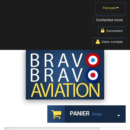
Français
Contactez-nous
Connexion
Votre compte
PANIER
(vide)