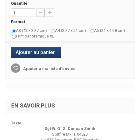
Quantité
Format
A3 (42 x 29.7 cm)
A4 (29.7 x 21 cm)
A5 (21 x 14.8 cm)
Print panoramique XL
Ajouter au panier
Ajouter à ma liste d'envies
EN SAVOIR PLUS
Texte:
Sgt W. G. G. Duncan Smith
Spitfire Mk Ia X4523
No 611 Squadron, RAF Rochford