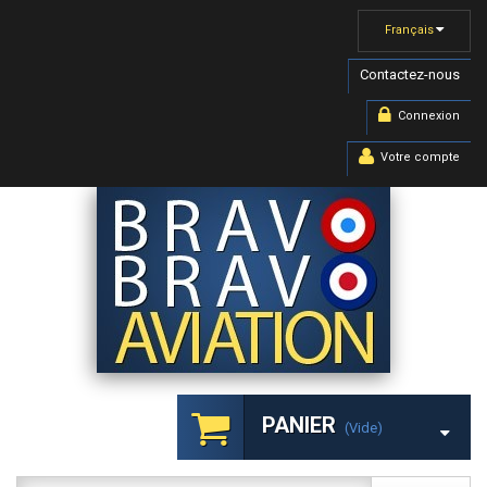
Français
Contactez-nous
Connexion
Votre compte
PANIER
(vide)