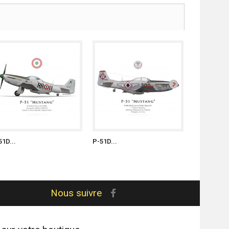
51D...
P-51D...
P-51D...
Nous suivre