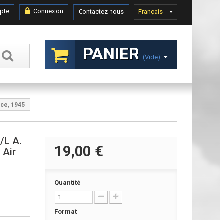
pte
Connexion
Contactez-nous
Français
PANIER
(vide)
rce, 1945
/L A.
19,00 €
 Air
Quantité
Format