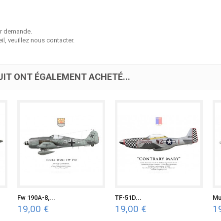
sur demande.
l, veuillez nous contacter.
UIT ONT ÉGALEMENT ACHETÉ...
Fw 190A-8,...
TF-51D...
Mu
19,00 €
19,00 €
1