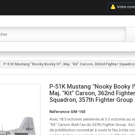
Votre com
P-51K Mustang "Nooky Booky IV", Maj. "Kit" Carson, 362nd Fighter Squadron
P-51K Mustang "Nooky Booky I
Maj. "Kit" Carson, 362nd Fighte
Squadron, 357th Fighter Group
Référence
GM-103
Avec 18.5 victoires aériennes et 3.5 victoires au s
"Kit" Carson était l'as du 357th Fighter Group. Sa
de prédilection consistait à ouvrir le feu à très co