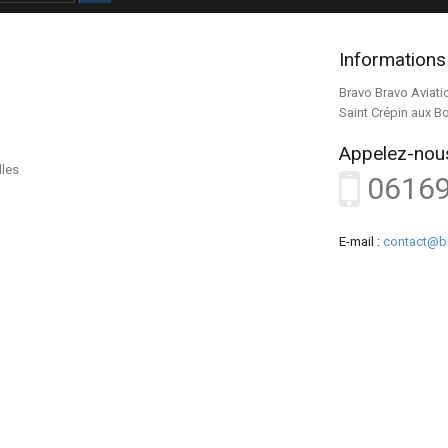
Informations
Bravo Bravo Aviati
Saint Crépin aux B
Appelez-nous
lles
0616
E-mail :
contact@b