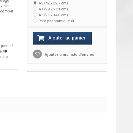
llege",
A3 (42 x 29.7 cm)
uvelles
A4 (29.7 x 21 cm)
u combat
A5 (21 x 14.8 cm)
Print panoramique XL
Ajouter au panier
 jusqu'à
ra
49
Ajouter à ma liste d'envies
on de