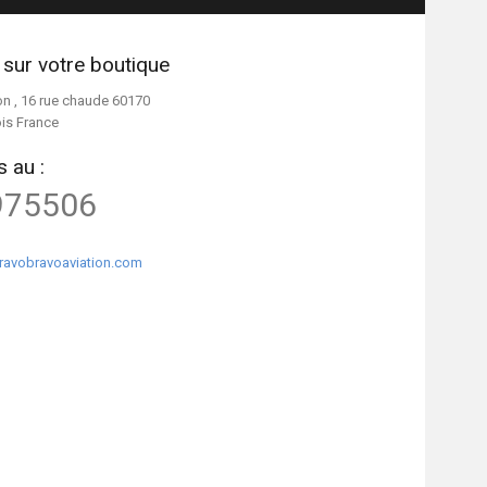
 sur votre boutique
on , 16 rue chaude 60170
ois France
 au :
975506
ravobravoaviation.com