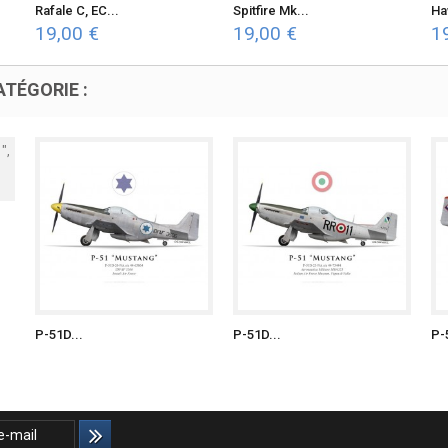
Rafale C, EC...
Spitfire Mk...
Ha
19,00 €
19,00 €
1
TÉGORIE :
P-51D...
P-51D...
P-