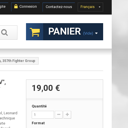
pte
Connexion
Contactez-nous
Français
PANIER
(vide)
, 357th Fighter Group
V",
19,00 €
r
Quantité
ol, Leonard
 technique
Format
urte