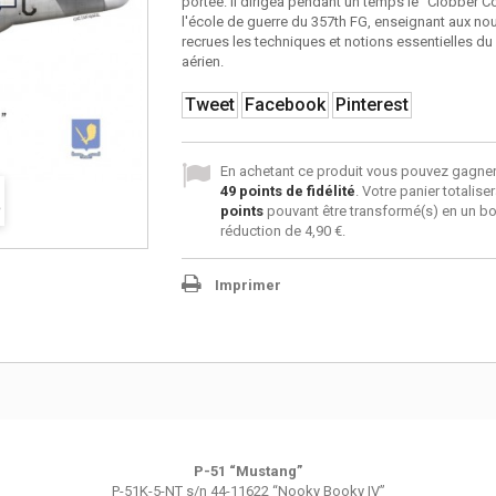
portée. Il dirigea pendant un temps le "Clobber Co
l'école de guerre du 357th FG, enseignant aux no
recrues les techniques et notions essentielles d
aérien.
Tweet
Facebook
Pinterest
En achetant ce produit vous pouvez gagner
49
points de fidélité
. Votre panier totalise
points
pouvant être transformé(s) en un b
réduction de
4,90 €
.
Imprimer
P-51 “Mustang”
P-51K-5-NT s/n 44-11622 “Nooky Booky IV”