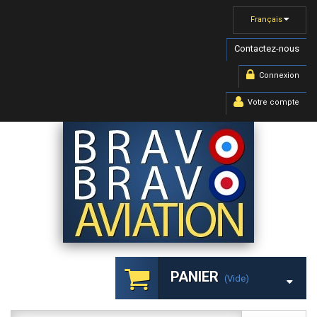
Français
Contactez-nous
Connexion
Votre compte
PANIER
(vide)