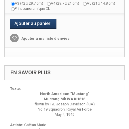
A3 (42 x 29.7 cm)
A4 (29.7 x 21 cm)
A5 (21 x 14.8 cm)
Print panoramique XL
Ajouter au panier
Ajouter à ma liste d'envies
EN SAVOIR PLUS
Texte:
North American “Mustang”
Mustang Mk IVA KH818
flown by F/L Joseph Davidson (KIA)
No 19 Squadron, Royal Air Force
May 4, 1945
Artiste:
Gaëtan Marie