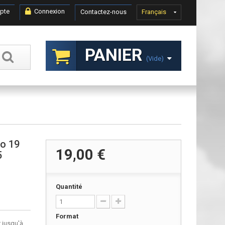
pte
Connexion
Contactez-nous
Français
PANIER
(vide)
No 19
19,00 €
5
Quantité
Format
 jusqu'à