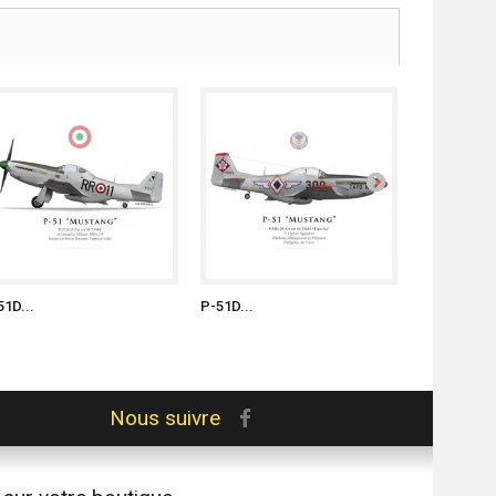
51D...
P-51D...
P-51D...
Nous suivre