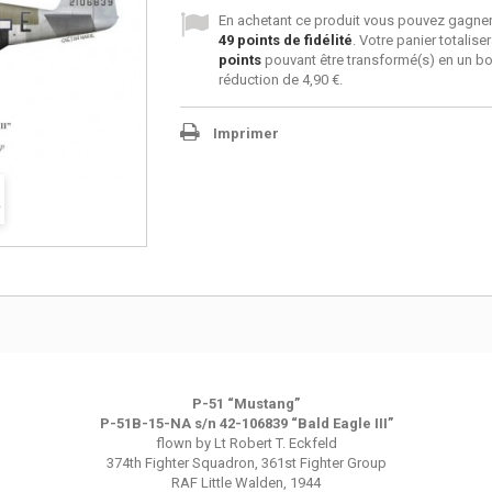
En achetant ce produit vous pouvez gagner
49
points de fidélité
. Votre panier totalise
points
pouvant être transformé(s) en un b
réduction de
4,90 €
.
Imprimer
P-51 “
Mustang
”
P-51B-15-NA s/n 42-106839 “Bald Eagle III”
flown by Lt Robert T. Eckfeld
374th Fighter Squadron, 361st Fighter Group
RAF Little Walden, 1944