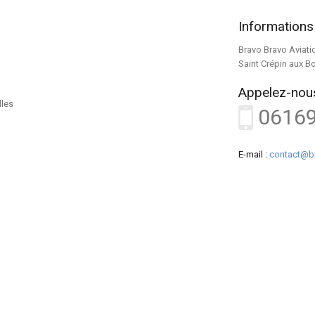
Informations
Bravo Bravo Aviati
Saint Crépin aux B
Appelez-nous
lles
0616
E-mail :
contact@b