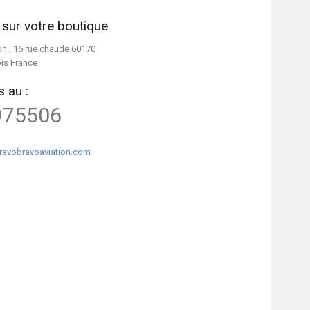
 sur votre boutique
on , 16 rue chaude 60170
ois France
 au :
975506
ravobravoaviation.com