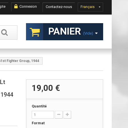
pte
Connexion
Contactez-nous
Français
PANIER
(vide)
61st Fighter Group, 1944
 Lt
19,00 €
 1944
Quantité
Format