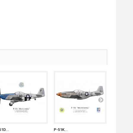
51D...
P-51K...
P-51D...