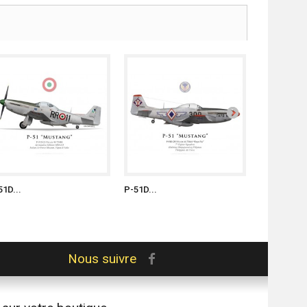
51D...
P-51D...
P-51D...
Nous suivre