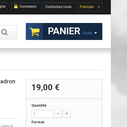
pte
Connexion
Contactez-nous
Français
PANIER
(vide)
uadron
19,00 €
Quantité
Format
 jusqu'à