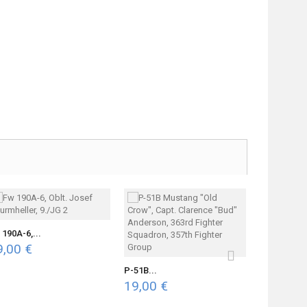
 190A-6,...
9,00 €
P-47D...
P-51B...
19,00 €
19,00 €