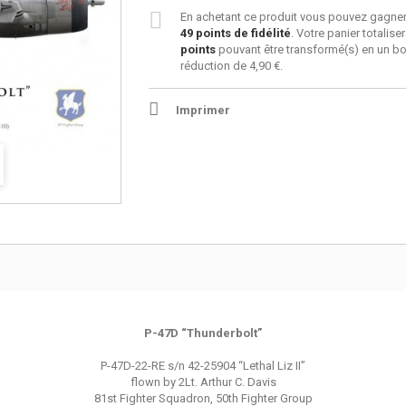
En achetant ce produit vous pouvez gagner
49
points de fidélité
. Votre panier totalise
points
pouvant être transformé(s) en un b
réduction de
4,90 €
.
Imprimer
P-47D “Thunderbolt”
P-47D-22-RE s/n 42-25904 “Lethal Liz II”
flown by 2Lt. Arthur C. Davis
81st Fighter Squadron, 50th Fighter Group