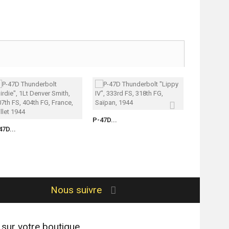
P-47D...
47D...
P-47D...
Nous suivre
 sur votre boutique