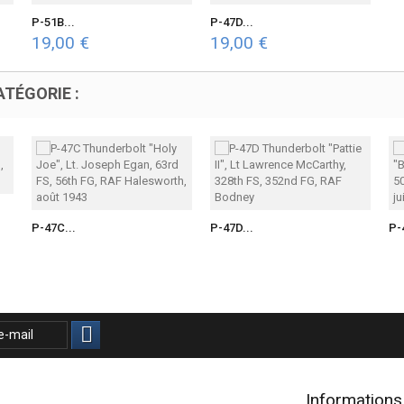
P-51B...
P-47D...
19,00 €
19,00 €
TÉGORIE :
P-47C...
P-47D...
P-
Informations