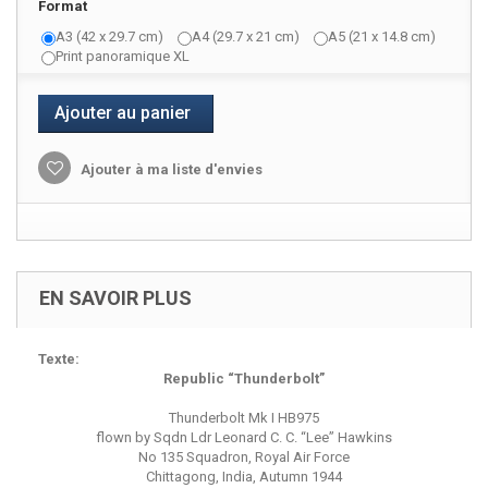
Format
A3 (42 x 29.7 cm)
A4 (29.7 x 21 cm)
A5 (21 x 14.8 cm)
Print panoramique XL
Ajouter au panier
Ajouter à ma liste d'envies
EN SAVOIR PLUS
Texte:
Republic “Thunderbolt”
Thunderbolt Mk I HB975
flown by Sqdn Ldr Leonard C. C. “Lee” Hawkins
No 135 Squadron, Royal Air Force
Chittagong, India, Autumn 1944