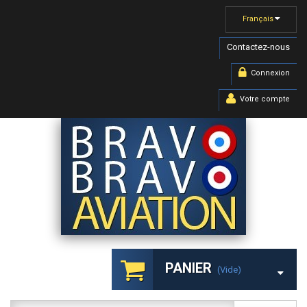
Français
Contactez-nous
Connexion
Votre compte
PANIER
(vide)