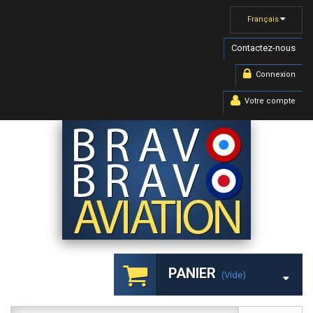
Français
Contactez-nous
Connexion
Votre compte
PANIER
(vide)