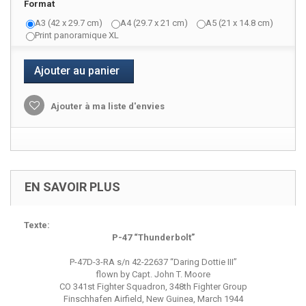
Format
A3 (42 x 29.7 cm)
A4 (29.7 x 21 cm)
A5 (21 x 14.8 cm)
Print panoramique XL
Ajouter au panier
Ajouter à ma liste d'envies
EN SAVOIR PLUS
Texte:
P-47 “Thunderbolt”
P-47D-3-RA s/n 42-22637 “Daring Dottie III”
flown by Capt. John T. Moore
CO 341st Fighter Squadron, 348th Fighter Group
Finschhafen Airfield, New Guinea, March 1944