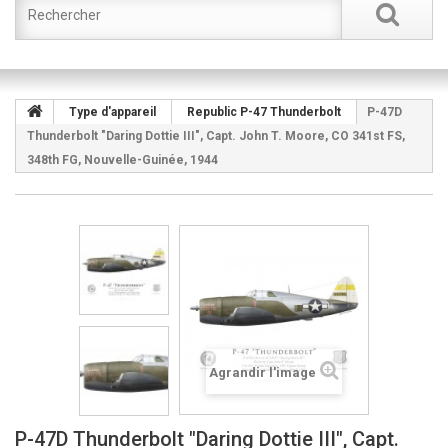
Type d'appareil
Republic P-47 Thunderbolt
P-47D
Thunderbolt "Daring Dottie III", Capt. John T. Moore, CO 341st FS,
348th FG, Nouvelle-Guinée, 1944
Agrandir l'image
P-47D Thunderbolt "Daring Dottie III", Capt.