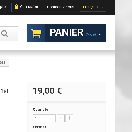
pte
Connexion
Contactez-nous
Français
PANIER
(vide)
944
19,00 €
 1st
Quantité
Format