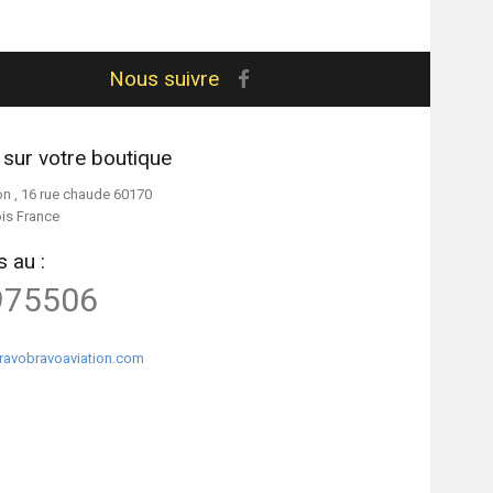
Nous suivre
 sur votre boutique
on , 16 rue chaude 60170
ois France
 au :
975506
ravobravoaviation.com