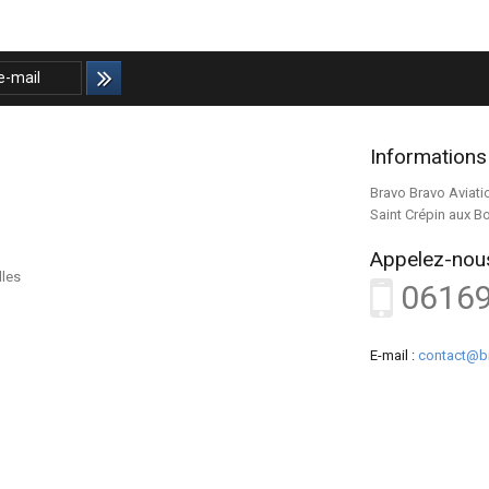
Informations
Bravo Bravo Aviati
Saint Crépin aux B
Appelez-nous
lles
0616
E-mail :
contact@b