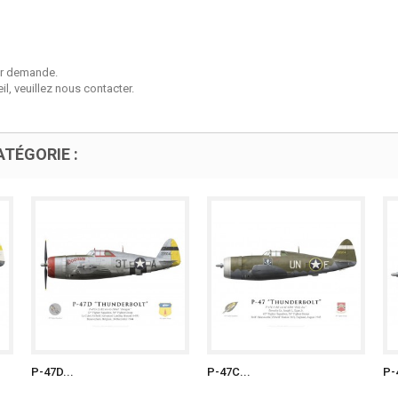
sur demande.
l, veuillez nous contacter.
TÉGORIE :
P-47D...
P-47C...
P-