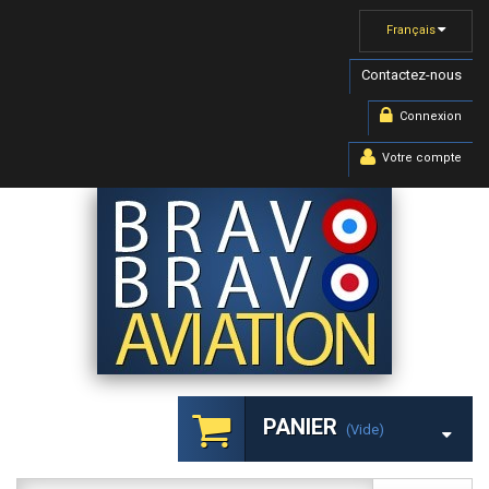
Français
Contactez-nous
Connexion
Votre compte
PANIER
(vide)