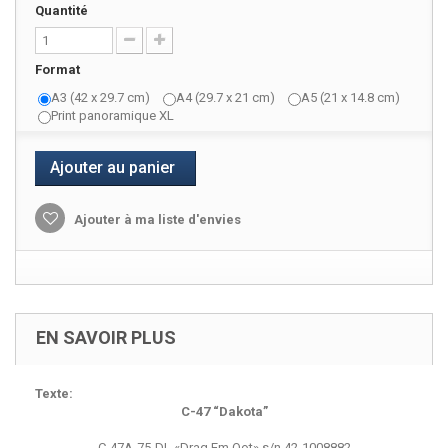
Quantité
Format
A3 (42 x 29.7 cm)
A4 (29.7 x 21 cm)
A5 (21 x 14.8 cm)
Print panoramique XL
Ajouter au panier
Ajouter à ma liste d'envies
EN SAVOIR PLUS
Texte:
C-47 “Dakota”
C-47A-75-DL «Drag Em Oot» s/n 42-1008882