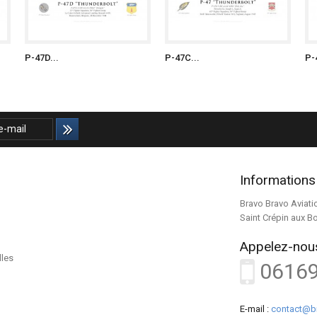
P-47D...
P-47C...
P-
Informations
Bravo Bravo Aviati
Saint Crépin aux B
Appelez-nous
lles
0616
E-mail :
contact@b