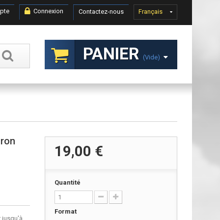
pte
Connexion
Contactez-nous
Français
PANIER
(vide)
dron
19,00 €
Quantité
Format
 jusqu'à