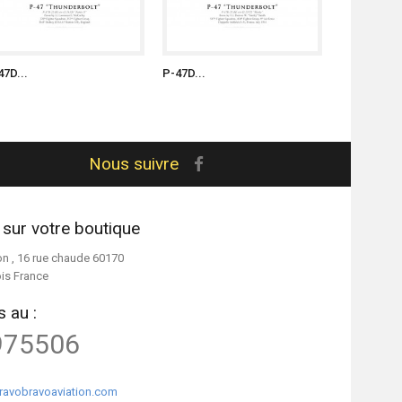
47D...
P-47D...
P-47D...
Nous suivre
 sur votre boutique
on , 16 rue chaude 60170
ois France
 au :
975506
ravobravoaviation.com