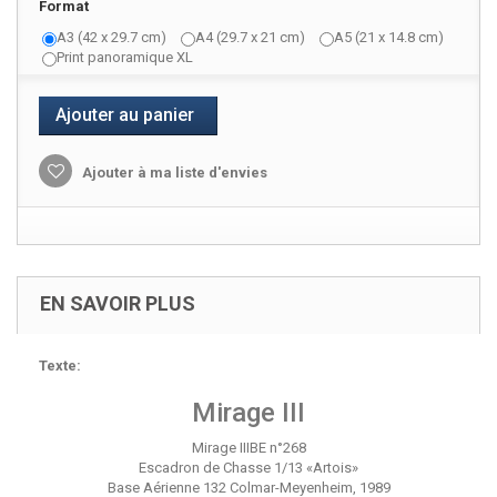
Format
A3 (42 x 29.7 cm)
A4 (29.7 x 21 cm)
A5 (21 x 14.8 cm)
Print panoramique XL
Ajouter au panier
Ajouter à ma liste d'envies
EN SAVOIR PLUS
Texte:
Mirage III
Mirage IIIBE n°268
Escadron de Chasse 1/13 «Artois»
Base Aérienne 132 Colmar-Meyenheim, 1989