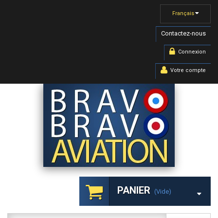
Français
Contactez-nous
Connexion
Votre compte
PANIER
(vide)