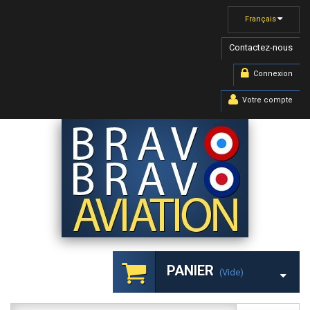
Français
Contactez-nous
Connexion
Votre compte
PANIER
(vide)