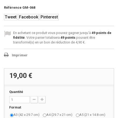
Référence
GM-068
Tweet
Facebook
Pinterest
En achetant ce produit vous pouvez gagner jusqu'à
49
points de
fidélité
. Votre panier totalisera
49
points
pouvant être
transformé(s) en un bon de réduction de
4,90 €
.
Imprimer
19,00 €
Quantité
Format
A3 (42 x 29.7 cm)
A4 (29.7 x 21 cm)
A5 (21 x 14.8 cm)