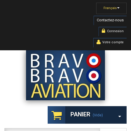
Français
Contactez-nous
Connexion
Votre compte
PANIER
(vide)