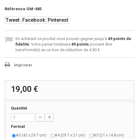
Référence
GM-485
Tweet
Facebook
Pinterest
En achetant ce produit vous pouvez gagner jusqu'à
49
points de
fidélité
. Votre panier totalisera
49
points
pouvant être
transformé(s) en un bon de réduction de
4,90 €
.
Imprimer
19,00 €
Quantité
Format
A3 (42 x 29.7 cm)
A4 (29.7 x 21 cm)
A5 (21 x 14.8 cm)