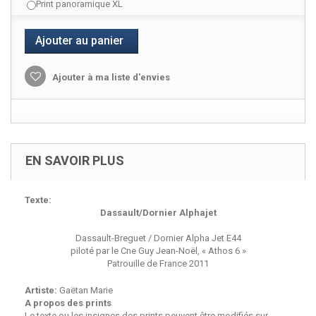
Print panoramique XL
Ajouter au panier
Ajouter à ma liste d'envies
EN SAVOIR PLUS
Texte:
Dassault/Dornier Alphajet
Dassault-Breguet / Dornier Alpha Jet E44
piloté par le Cne Guy Jean-Noël, « Athos 6 »
Patrouille de France 2011
Artiste:
Gaëtan Marie
A propos des prints
Le texte ou les insignes des prints peuvent être modifiés sur