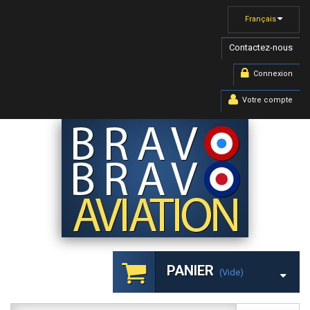
Français
Contactez-nous
Connexion
Votre compte
PANIER
(vide)