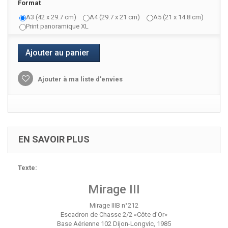
Format
A3 (42 x 29.7 cm)
A4 (29.7 x 21 cm)
A5 (21 x 14.8 cm)
Print panoramique XL
Ajouter au panier
Ajouter à ma liste d'envies
EN SAVOIR PLUS
Texte:
Mirage III
Mirage IIIB n°212
Escadron de Chasse 2/2 «Côte d’Or»
Base Aérienne 102 Dijon-Longvic, 1985