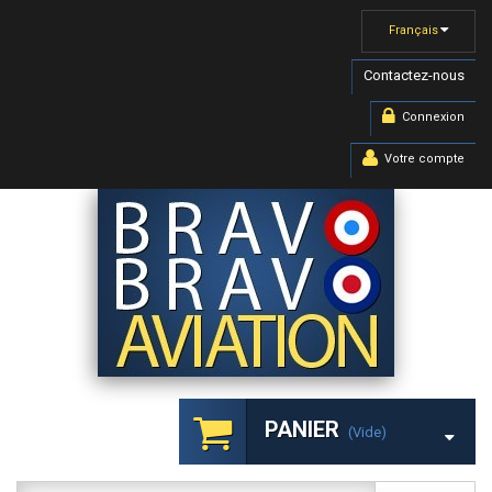
Français
Contactez-nous
Connexion
Votre compte
PANIER
(vide)