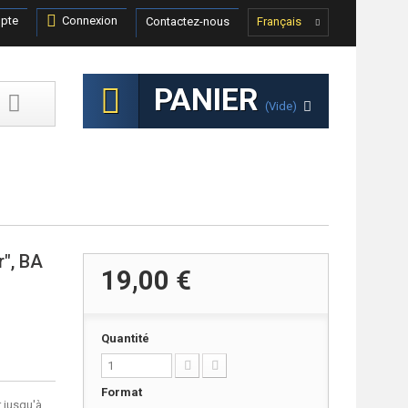
pte
Connexion
Contactez-nous
Français
PANIER
(vide)
r", BA
19,00 €
Quantité
Format
 jusqu'à