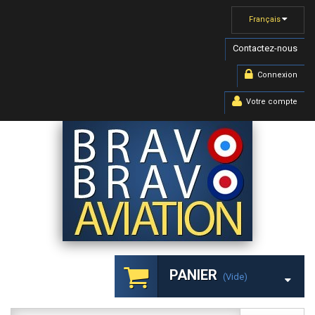
Français
Contactez-nous
Connexion
Votre compte
PANIER
(vide)