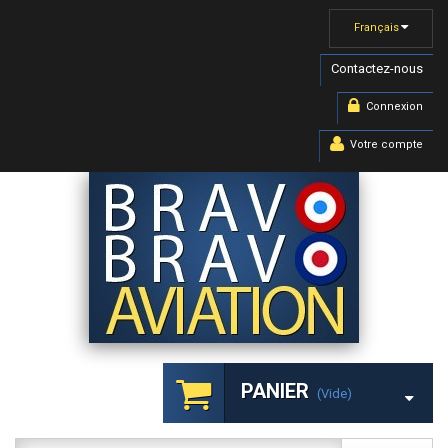
Français
Contactez-nous
Connexion
Votre compte
PANIER
(vide)