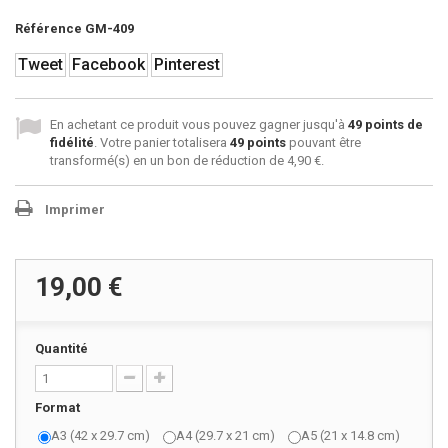
Référence
GM-409
Tweet
Facebook
Pinterest
En achetant ce produit vous pouvez gagner jusqu'à
49
points de
fidélité
. Votre panier totalisera
49
points
pouvant être
transformé(s) en un bon de réduction de
4,90 €
.
Imprimer
19,00 €
Quantité
Format
A3 (42 x 29.7 cm)
A4 (29.7 x 21 cm)
A5 (21 x 14.8 cm)