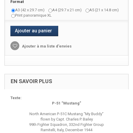
Format
A3 (42 x 29.7 cm)
A4 (29.7 x 21 cm)
A5 (21 x 14.8 cm)
Print panoramique XL
Ajouter au panier
Ajouter à ma liste d'envies
EN SAVOIR PLUS
Texte:
P-51 “Mustang”
North American P-51C Mustang “My Buddy”
flown by Capt. Charles P. Bailey
99th Fighter Squadron, 332nd Fighter Group
Ramitelli, Italy, December 1944