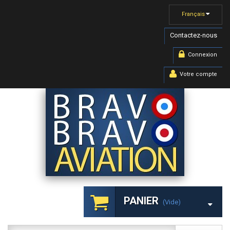
Français
Contactez-nous
Connexion
Votre compte
PANIER
(vide)