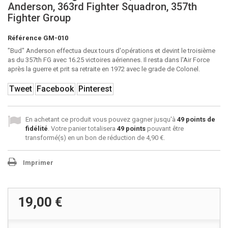
Anderson, 363rd Fighter Squadron, 357th
Fighter Group
Référence
GM-010
"Bud" Anderson effectua deux tours d'opérations et devint le troisième
as du 357th FG avec 16.25 victoires aériennes. Il resta dans l'Air Force
après la guerre et prit sa retraite en 1972 avec le grade de Colonel.
Tweet
Facebook
Pinterest
En achetant ce produit vous pouvez gagner jusqu'à
49
points de
fidélité
. Votre panier totalisera
49
points
pouvant être
transformé(s) en un bon de réduction de
4,90 €
.
Imprimer
19,00 €