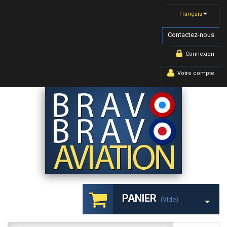
Français
Contactez-nous
Connexion
Votre compte
PANIER
(vide)