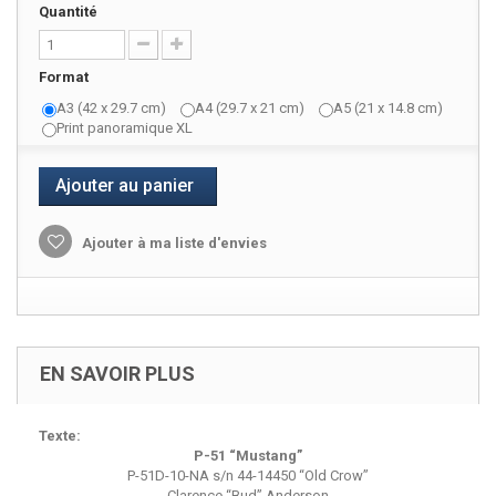
Quantité
Format
A3 (42 x 29.7 cm)
A4 (29.7 x 21 cm)
A5 (21 x 14.8 cm)
Print panoramique XL
Ajouter au panier
Ajouter à ma liste d'envies
EN SAVOIR PLUS
Texte:
P-51 “Mustang”
P-51D-10-NA s/n 44-14450 “Old Crow”
Clarence “Bud” Anderson