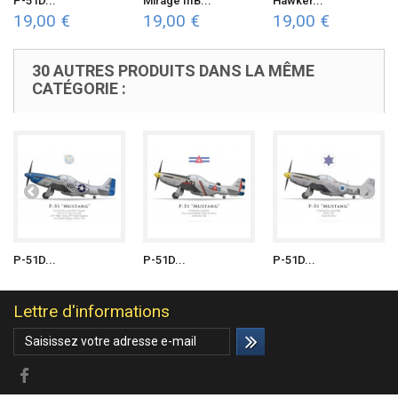
P-51D...
Mirage IIIB...
Hawker...
19,00 €
19,00 €
19,00 €
30 AUTRES PRODUITS DANS LA MÊME
CATÉGORIE :
P-51D...
P-51D...
P-51D...
Lettre d'informations