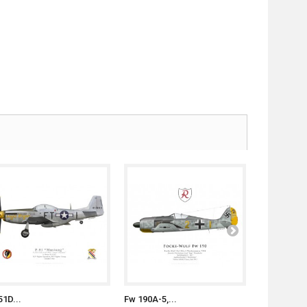
51D...
Fw 190A-5,...
P-47D...