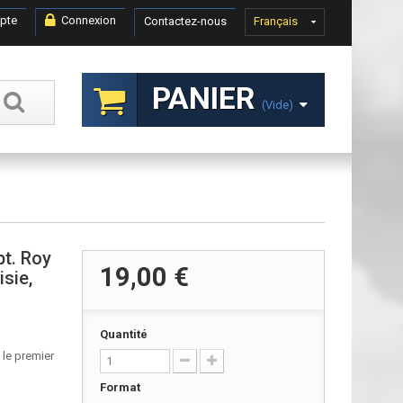
pte
Connexion
Contactez-nous
Français
PANIER
(vide)
pt. Roy
19,00 €
isie,
Quantité
 le premier
Format