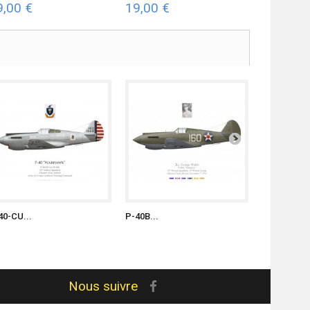
9,00 €
19,00 €
19,00 €
40-CU...
P-40B...
"Return to..
Nous suivre