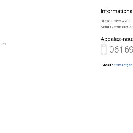
Informations
Bravo Bravo Aviati
Saint Crépin aux B
Appelez-nous
lles
0616
E-mail :
contact@b