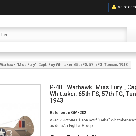
Votre com
Warhawk "Miss Fury", Capt. Roy Whittaker, 65th FS, 57th FG, Tunisie, 1943
P-40F Warhawk "Miss Fury", Ca
Whittaker, 65th FS, 57th FG, Tun
1943
Référence
GM-282
Avec 7 victoires à son actif "Deke" Whittaker était
as du 57th Fighter Group.