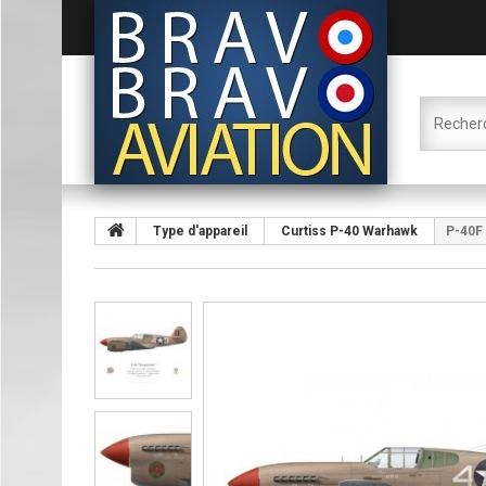
Type d'appareil
Curtiss P-40 Warhawk
P-40F 