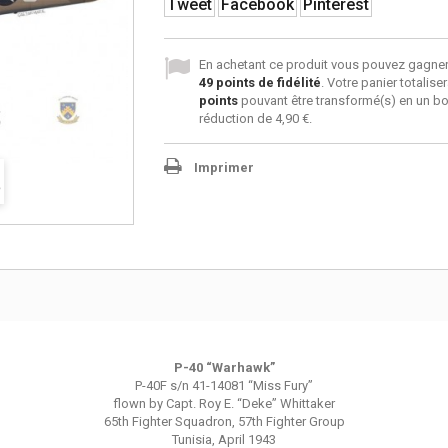
Tweet
Facebook
Pinterest
En achetant ce produit vous pouvez gagner
49
points de fidélité
. Votre panier totalise
points
pouvant être transformé(s) en un b
réduction de
4,90 €
.
Imprimer
P-40 “Warhawk”
P-40F s/n 41-14081 “Miss Fury”
flown by Capt. Roy E. “Deke” Whittaker
65th Fighter Squadron, 57th Fighter Group
Tunisia, April 1943