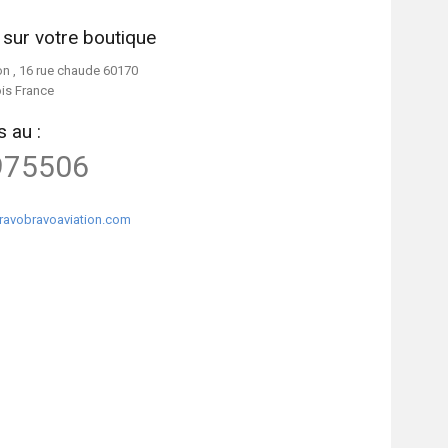
 sur votre boutique
on , 16 rue chaude 60170
ois France
 au :
975506
ravobravoaviation.com