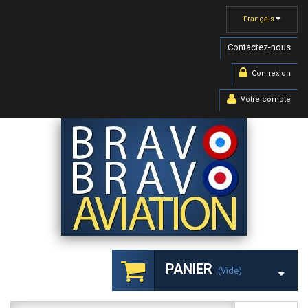
Français
Contactez-nous
Connexion
Votre compte
PANIER
(vide)