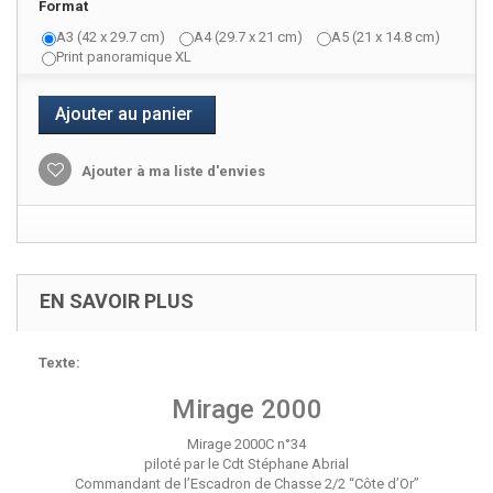
Format
A3 (42 x 29.7 cm)
A4 (29.7 x 21 cm)
A5 (21 x 14.8 cm)
Print panoramique XL
Ajouter au panier
Ajouter à ma liste d'envies
EN SAVOIR PLUS
Texte:
Mirage 2000
Mirage 2000C n°34
piloté par le Cdt Stéphane Abrial
Commandant de l’Escadron de Chasse 2/2 “Côte d’Or”