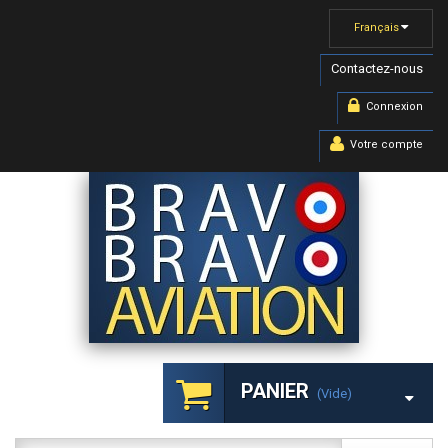
Français
Contactez-nous
Connexion
Votre compte
PANIER
(vide)