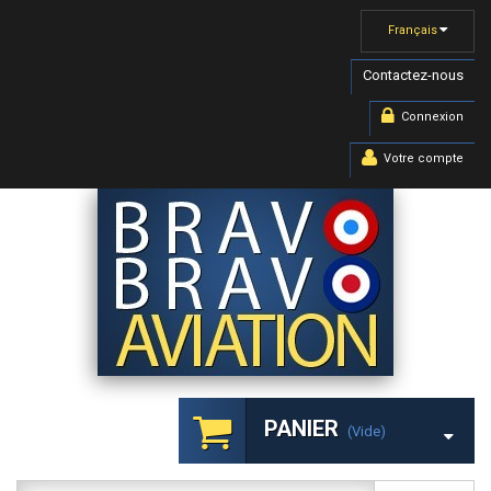
Français
Contactez-nous
Connexion
Votre compte
PANIER
(vide)