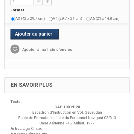
Format
A3 (42 x 29.7 cm)
A4 (29.7 x 21 cm)
A5 (21 x 14.8 cm)
Ajouter au panier
Ajouter à ma liste d'envies
EN SAVOIR PLUS
Texte:
CAP 10B N°20
Escadron d'Instruction en Vol, Gévaudan
Ecole de Formation Initiale du Personnel Navigant 02/313
Base Aérienne 745, Aulnat, 1977
Artist:
Ugo Crisponi
A propos des prints