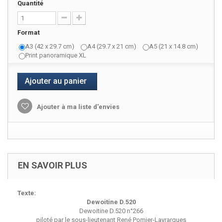
Quantité
Format
A3 (42 x 29.7 cm)
A4 (29.7 x 21 cm)
A5 (21 x 14.8 cm)
Print panoramique XL
Ajouter au panier
Ajouter à ma liste d'envies
EN SAVOIR PLUS
Texte:
Dewoitine D.520
Dewoitine D.520 n°266
piloté par le sous-lieutenant René Pomier-Layrargues