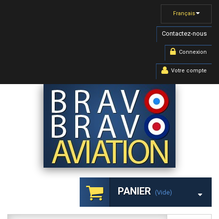
Français
Contactez-nous
Connexion
Votre compte
PANIER
(vide)