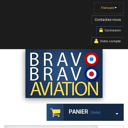
Français
Contactez-nous
Connexion
Votre compte
PANIER
(vide)