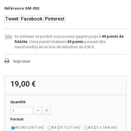
Référence
GM-053
Tweet
Facebook
Pinterest
En achetant ce produit vous pouvez gagner jusqu'à
49
points de
fidélité
. Votre panier totalisera
49
points
pouvant être
transformé(s) en un bon de réduction de
4,90 €
.
Imprimer
19,00 €
Quantité
Format
A3 (42 x 29.7 cm)
A4 (29.7 x 21 cm)
A5 (21 x 14.8 cm)