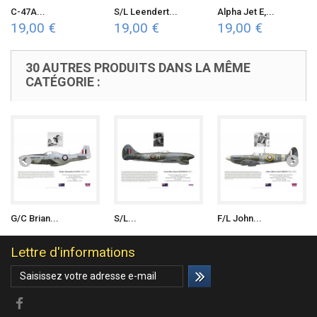
C-47A...
S/L Leendert...
Alpha Jet E,...
19,00 €
19,00 €
19,00 €
30 AUTRES PRODUITS DANS LA MÊME
CATÉGORIE :
G/C Brian...
S/L...
F/L John...
Lettre d'informations