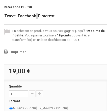
Référence
PL-090
Tweet
Facebook
Pinterest
En achetant ce produit vous pouvez gagner jusqu'à
19
points de
fidélité
. Votre panier totalisera
19
points
pouvant être
transformé(s) en un bon de réduction de
1,90 €
.
Imprimer
19,00 €
Quantité
Format
A3 (42 x 29.7 cm)
A4 (29.7 x 21 cm)