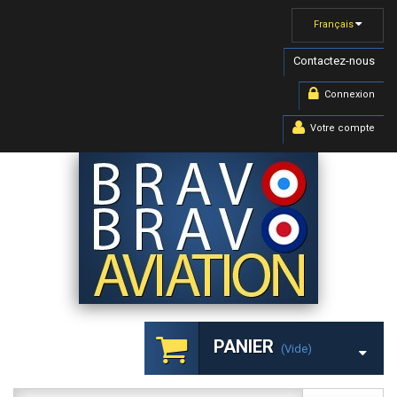
Français
Contactez-nous
Connexion
Votre compte
PANIER
(vide)