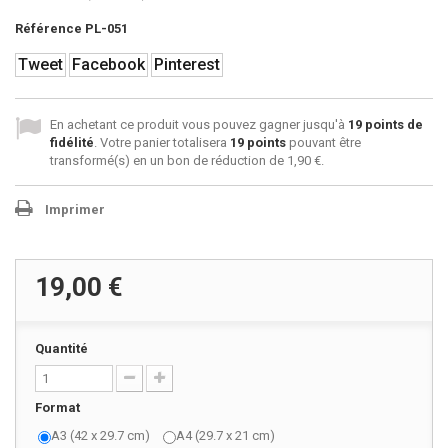
Référence
PL-051
Tweet
Facebook
Pinterest
En achetant ce produit vous pouvez gagner jusqu'à
19
points de
fidélité
. Votre panier totalisera
19
points
pouvant être
transformé(s) en un bon de réduction de
1,90 €
.
Imprimer
19,00 €
Quantité
Format
A3 (42 x 29.7 cm)
A4 (29.7 x 21 cm)