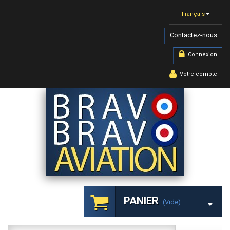
Français
Contactez-nous
Connexion
Votre compte
PANIER
(vide)