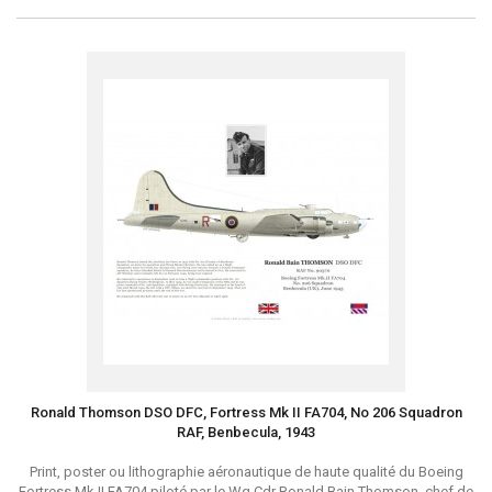
Ronald Thomson DSO DFC, Fortress Mk II FA704, No 206 Squadron
RAF, Benbecula, 1943
Print, poster ou lithographie aéronautique de haute qualité du Boeing
Fortress Mk II FA704 piloté par le Wg Cdr Ronald Bain Thomson, chef de