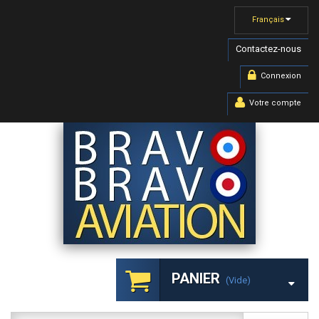
Français
Contactez-nous
Connexion
Votre compte
PANIER
(vide)