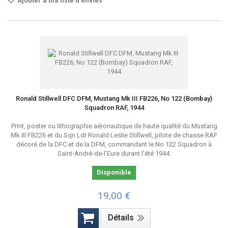
Ajouter à ma liste d'envies
Ronald Stillwell DFC DFM, Mustang Mk III FB226, No 122 (Bombay)
Squadron RAF, 1944
Print, poster ou lithographie aéronautique de haute qualité du Mustang
Mk III FB226 et du Sqn Ldr Ronald Leslie Stillwell, pilote de chasse RAF
décoré de la DFC et de la DFM, commandant le No 122 Squadron à
Saint-André-de-l’Eure durant l’été 1944.
Disponible
19,00 €
Détails