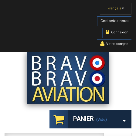
Français
Contactez-nous
Connexion
Votre compte
PANIER
(vide)