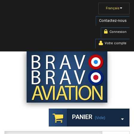
Français
Contactez-nous
Connexion
Votre compte
PANIER
(vide)