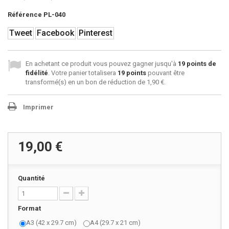
Référence
PL-040
Tweet
Facebook
Pinterest
En achetant ce produit vous pouvez gagner jusqu'à
19
points de
fidélité
. Votre panier totalisera
19
points
pouvant être
transformé(s) en un bon de réduction de
1,90 €
.
Imprimer
19,00 €
Quantité
Format
A3 (42 x 29.7 cm)
A4 (29.7 x 21 cm)