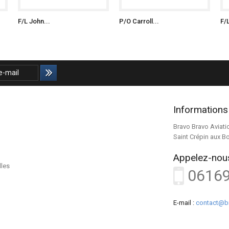
F/L John...
P/O Carroll...
F/
Informations
Bravo Bravo Aviati
Saint Crépin aux B
Appelez-nous
lles
0616
E-mail :
contact@b