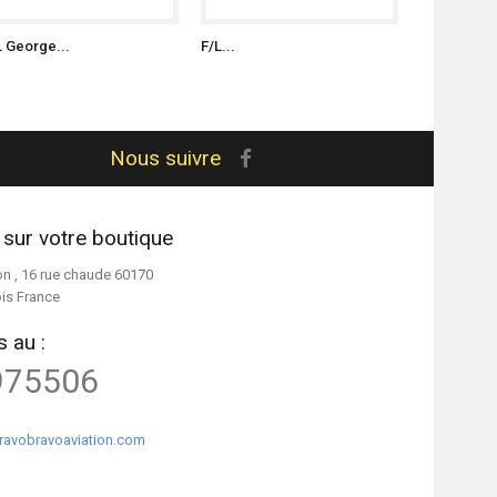
L George...
F/L...
S/L Witold..
Nous suivre
 sur votre boutique
on , 16 rue chaude 60170
ois France
 au :
975506
ravobravoaviation.com