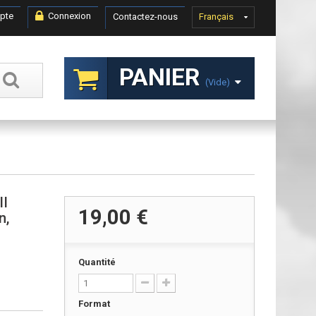
pte
Connexion
Contactez-nous
Français
PANIER
(vide)
II
19,00 €
n,
Quantité
Format