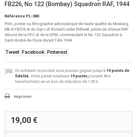
FB226, No 122 (Bombay) Squadron RAF, 1944
Référence
PL-380
Print, poster ou lithographie aéronautique de haute qualité du Mustang
Mk III FB226 et du Sqn Ldr Ronald Leslie Stillwell, pilote de chasse RAF
décoré de la DFC et de la DFM, commandant le No 122 Squadron à
Saint-André-de-l’Eure durant l’été 1944.
Tweet
Facebook
Pinterest
En achetant ce produit vous pouvez gagner jusqu'à
19
points de
fidélité
. Votre panier totalisera
19
points
pouvant être
transformé(s) en un bon de réduction de
1,90 €
.
Imprimer
19,00 €