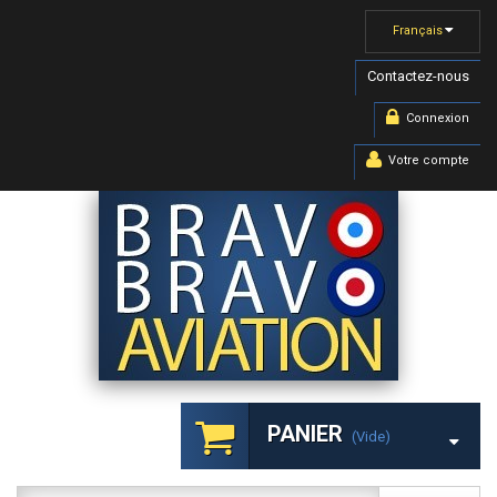
Français
Contactez-nous
Connexion
Votre compte
PANIER
(vide)